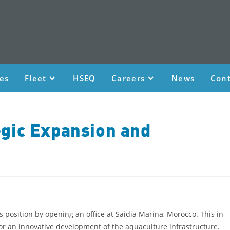
ces
Fleet
HSEQ
Careers
News
Cont
gic Expansion and
 position by opening an office at Saidia Marina, Morocco. This in
or an innovative development of the aquaculture infrastructure.