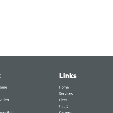
t
Links
sage
Home
Services
video
Fleet
HSEQ
onsibility
Careers