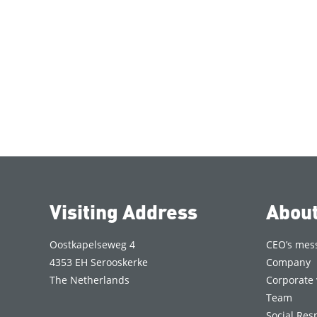
Visiting Address
Abou
Oostkapelseweg 4
CEO’s mes
4353 EH Serooskerke
Company
The Netherlands
Corporate 
Team
Social Resp