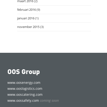
maart 2016
(2)
februari 2016
(9)
januari 2016
(1)
november 2015
(3)
OOS Group
www.oosenergy.com
www.ooslogistics.com
www.ooscatering.com
www.oossafety.com
coming soon