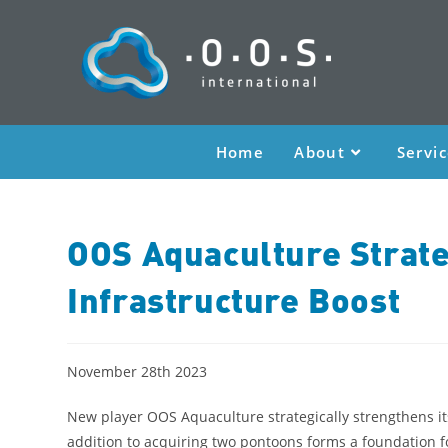
Home
About
Servi
OOS Aquaculture Strate
Infrastructure Boost
November 28th 2023
New player OOS Aquaculture strategically strengthens its
addition to acquiring two pontoons forms a foundation f